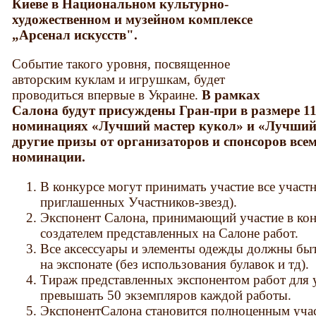
Киеве в Национальном культурно-
художественном и музейном комплексе
„Арсенал искусств".
Событие такого уровня, посвященное
авторским куклам и игрушкам, будет
проводиться впервые в Украине.
В рамках
Салона будут присуждены Гран-при в размере 11.
номинациях «Лучший мастер кукол» и «Лучшийм
другие призы от организаторов и спонсоров вс
номинации.
В конкурсе могут принимать участие все участ
приглашенных Участников-звезд).
Экспонент Салона, принимающий участие в кон
создателем представленных на Салоне работ.
Все аксессуары и элементы одежды должны быт
на экспонате (без использования булавок и тд).
Тираж представленных экспонентом работ для у
превышать 50 экземпляров каждой работы.
ЭкспонентСалона становится полноценным учас