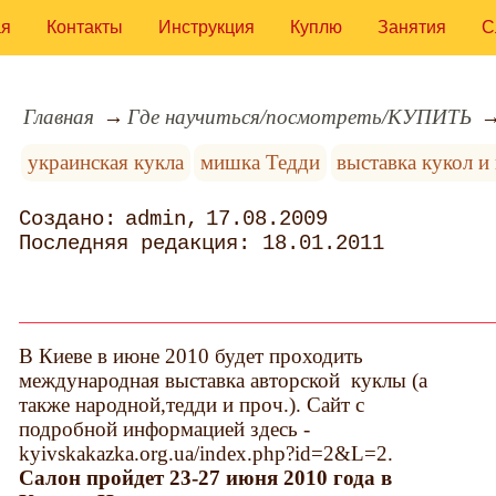
ая
Контакты
Инструкция
Куплю
Занятия
С
Главная
Где научиться/посмотреть/КУПИТЬ
украинская кукла
мишка Тедди
выставка кукол и
admin
17.08.2009
18.01.2011
В Киеве в июне 2010 будет проходить
международная выставка авторской куклы (а
также народной,тедди и проч.). Сайт с
подробной информацией здесь -
kyivskakazka.org.ua/index.php?id=2&L=2.
Салон пройдет 23-27 июня 2010 года в