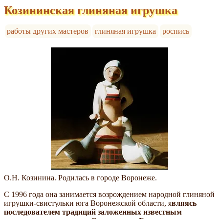
Козининская глиняная игрушка
работы других мастеров
глиняная игрушка
роспись
О.Н. Козинина. Родилась в городе Воронеже.
С 1996 года она занимается возрождением народной глиняной
игрушки-свистульки юга Воронежской области, я
вляясь
последователем традиций заложенных известным