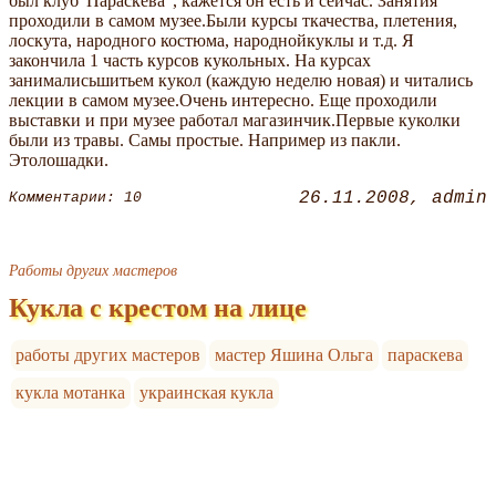
был клуб"Параскева", кажется он есть и сейчас. Занятия
проходили в самом музее.Были курсы ткачества, плетения,
лоскута, народного костюма, народнойкуклы и т.д. Я
закончила 1 часть курсов кукольных. На курсах
занималисьшитьем кукол (каждую неделю новая) и читались
лекции в самом музее.Очень интересно. Еще проходили
выставки и при музее работал магазинчик.Первые куколки
были из травы. Самы простые. Например из пакли.
Этолошадки.
26.11.2008
admin
Комментарии: 10
Работы других мастеров
Кукла с крестом на лице
работы других мастеров
мастер Яшина Ольга
параскева
кукла мотанка
украинская кукла