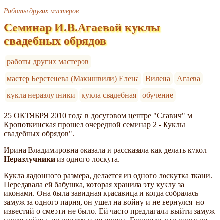
Работы других мастеров
Семинар И.В.Агаевой куклы
свадебных обрядов
работы других мастеров
мастер Берстенева (Макишвили) Елена
Вилена
Агаева
кукла неразлучники
кукла свадебная
обучение
25 ОКТЯБРЯ 2010 года в досуговом центре "Славич" м.
Кропоткинская прошел очередной семинар 2 - Куклы
свадебных обрядов".
Ирина Владимировна оказала и рассказала как делать кукол
Неразлучники
из одного лоскута.
Кукла ладонного размера, делается из одного лоскутка ткани.
Передавала ей бабушка, которая хранила эту куклу за
иконами. Она была завидная красавица и когда собралась
замуж за одного парня, он ушел на войну и не вернулся. но
известий о смерти не было. Ей часто предлагали выйти замуж
после войны, но она так и не пошла. Говорила, что вдруг он